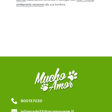
strettamente necessari
alla sua fornitura.
800137030
infoprodotti@gruppovege.it